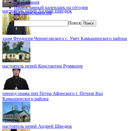
Регистрация
Православный календарь на сегодня
настоятель иерей Андрей Шведюк
В-Православии.рф
Поиск
храм Феодосия Черниговского с. Умет Камышинского района
настоятель иерей Константин Румянцев
приход храма прп Петра Афонского г. Петров Вал
Камышинского района
настоятель иерей Андрей Шведюк