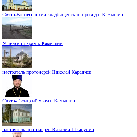
Свято-Вознесенский кладбищенский приход г. Камышин
Успенский храм г. Камышин
настоятель протоиерей Николай Караичев
Свято-Троицкий храм г. Камышин
настоятель протоиерей Виталий Шкарупин