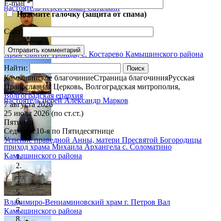
E-mail
*
настоятель иерей Роман Саталкин
Нажмите галочку (защита от спама)
Сайт
Храм Святой Троицы, с. Костарево Камышинского района
Найти:
Камышинское благочиние
Страница благочиния
Русская
Православная Церковь, Волгоградская митрополия,
Волгоградская епархия
настоятель иерей Александр Марков
7 августа 2026
25 июля 2026 (по ст.ст.)
Пятница
Седмица 10-я по Пятидесятнице
Успение праведной Анны, матери Пресвятой Богородицы
приход храма Михаила Архангела с. Соломатино
Камышинского района
Владимиро-Вениаминовский храм г. Петров Вал
Камышинского района