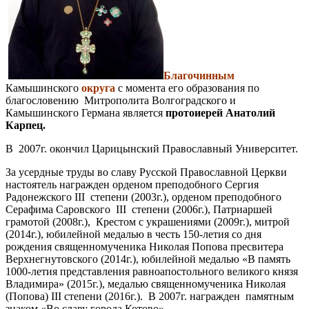
Благочинным
Камышинского
округа
с момента его образования по
благословению Митрополита Волгоградского и
Камышинского Германа является
протоиерей Анатолий
Карпец.
В 2007г. окончил Царицынский Православный Университет.
За усердные труды во славу Русской Православной Церкви
настоятель награжден орденом преподобного Сергия
Радонежского III степени (2003г.), орденом преподобного
Серафима Саровского III степени (2006г.), Патриаршей
грамотой (2008г.), Крестом с украшениями (2009г.), митрой
(2014г.), юбилейной медалью в честь 150-летия со дня
рождения священномученика Николая Попова пресвитера
Верхнегнутовского (2014г.), юбилейной медалью «В память
1000-летия представления равноапостольного великого князя
Владимира» (2015г.), медалью священномученика Николая
(Попова) III степени (2016г.). В 2007г. награжден памятным
знаком «Во славу города Котово».