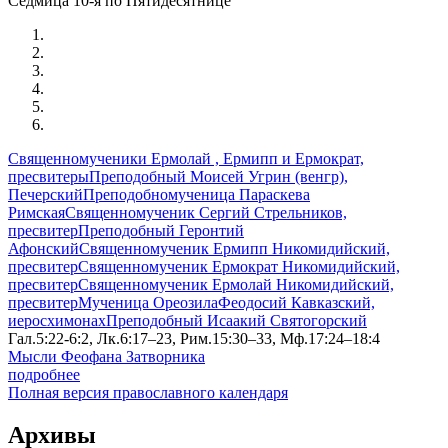
Седмица 10-я по Пятидесятнице
Священномученики Ермолай , Ермипп и Ермократ,
пресвитеры
Преподобный Моисей Угрин (венгр),
Печерский
Преподобномученица Параскева
Римская
Священномученик Сергий Стрельников,
пресвитер
Преподобный Геронтий
Афонский
Священномученик Ермипп Никомидийский,
пресвитер
Священномученик Ермократ Никомидийский,
пресвитер
Священномученик Ермолай Никомидийский,
пресвитер
Мученица Ореозила
Феодосий Кавказский,
иеросхимонах
Преподобный Исаакий Святогорский
Гал.5:22-6:2, Лк.6:17–23, Рим.15:30–33, Мф.17:24–18:4
Мысли Феофана Затворника
подробнее
Полная версия православного календаря
Архивы