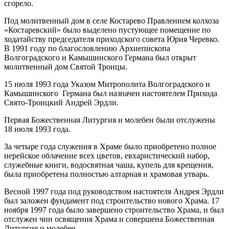
сгорело.
Под молитвенный дом в селе Костарево Правлением колхоза
«Костаревский» было выделено пустующее помещение по
ходатайству председателя приходского совета Юрия Черевко.
В 1991 году по благословлению Архиепископа
Волгоградского и Камышинского Германа был открыт
молитвенный дом Святой Троицы.
15 июля 1993 года Указом Митрополита Волгоградского и
Камышинского Германа был назначен настоятелем Прихода
Свято-Троицкий Андрей Эрдли.
Первая Божественная Литургия и молебен были отслужены
18 июля 1993 года.
За четыре года служения в Храме было приобретено полное
иерейское облачение всех цветов, евхаристический набор,
служебные книги, водосвятная чаша, купель для крещения,
была приобретена полностью алтарная и храмовая утварь.
Весной 1997 года под руководством настоятеля Андрея Эрдли
был заложен фундамент под строительство нового Храма. 17
ноября 1997 года было завершено строительство Храма, и был
отслужен чин освящения Храма и совершена Божественная
Литургия и молебен.