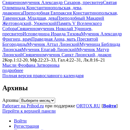
Священномученик Александр Сахаров, пресвитер
Святая
Олимпиада Константинопольская, дева,
диакониса
Преподобная Евпраксия Константинопольская,
Тавеннская, Младшая, дева
Преподобный Макарий
Желтоводский, Унженский
Память V Вселенского
Собора
Священномученик Николай Удинцев,
пресвитер
Исповедница Ираида Тихова
Мученик Александр
Фригиец, врач
Праведная Анна, мать Пресвятой
Богородицы
Мученик Аттал Лионский
Мученица Библиада
Лионская
Мученик Епагаф Лионский
Мученик Матур
Лионский
Священномученик Санкт Лионский, диакон
2Кор.1:12-20, Мф.22:23–33, Гал.4:22–31, Лк.8:16–21
Мысли Феофана Затворника
подробнее
Полная версия православного календаря
Архивы
Архивы
Работает на Prihod.ru
при поддержке
ORTOX.RU
[
Войти
]
Перейти к верхней панели
Войти
Регистрация