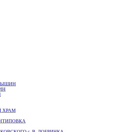
АМЫШИН
ИН
Н
Й ХРАМ
АНТИПОВКА
ОВСКОГО с. В. ДОБРИНКА