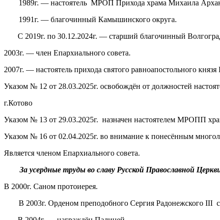
1989г. — настоятель МРОП Прихода храма Михаила Арханг
1991г. — благочинный Камышинского округа.
С 2019г. по 30.12.2024г. — старший благочинный Волгоград
2003г. — член Епархиального совета.
2007г. — настоятель прихода святого равноапостольного князя
Указом № 12 от 28.03.2025г. освобождён от должностей наст
г.Котово
Указом № 13 от 29.03.2025г. назначен настоятелем МРОПП хр
Указом № 16 от 02.04.2025г. во внимание к понесённым мног
Является членом Епархиального совета.
За усердные труды во славу Русской Православной Церкв
В 2000г. Саном протоиерея.
В 2003г. Орденом преподобного Сергия Радонежского III 
В 2004г. — награждён Палицей