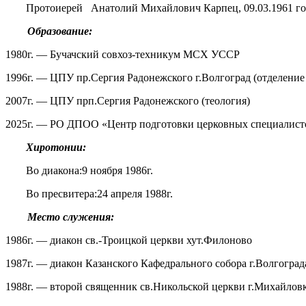
Протоиерей Анатолий Михайлович Карпец, 09.03.1961 го
Образование:
1980г. — Бучачский совхоз-техникум МСХ УССР
1996г. — ЦПУ пр.Сергия Радонежского г.Волгоград (отделени
2007г. — ЦПУ прп.Сергия Радонежского (теология)
2025г. — РО ДПОО «Центр подготовки церковных специалист
Хиротонии:
Во диакона:9 ноября 1986г.
Во пресвитера:24 апреля 1988г.
Место служения:
1986г. — диакон св.-Троицкой церкви хут.Филоново
1987г. — диакон Казанского Кафедрального собора г.Волгоград
1988г. — второй священник св.Никольской церкви г.Михайлов