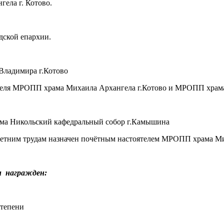
ела г. Котово.
ской епархии.
 Владимира г.Котово
оятеля МРОПП храма Михаила Архангела г.Котово и МРОПП храм
ама Никольский кафедральный собор г.Камышина
олетним трудам назначен почётным настоятелем МРОПП храма Ми
и награжден:
степени