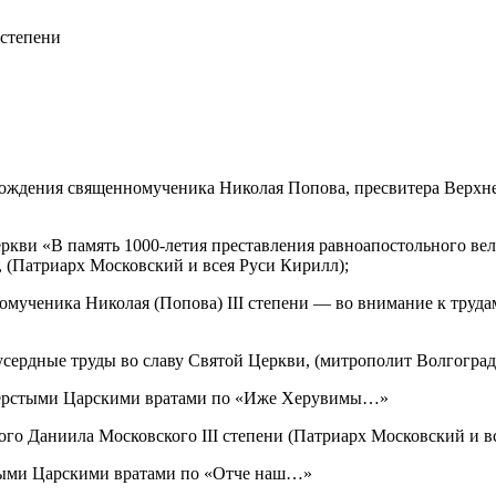
 степени
рождения священномученика Николая Попова, пресвитера Верхне
кви «В память 1000-летия преставления равноапостольного вел
, (Патриарх Московский и всея Руси Кирилл);
мученика Николая (Попова) III степени — во внимание к труда
 усердные труды во славу Святой Церкви, (митрополит Волгогр
ерстыми Царскими вратами по «Иже Херувимы…»
го Даниила Московского III степени (Патриарх Московский и вс
тыми Царскими вратами по «Отче наш…»