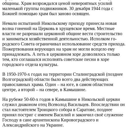
общины. Храм возрождался ценой невероятных усилий
маленькой группы подвижников. 30 декабря 1944 года с
Божией помощью храм был заново освящен.
Немало испытаний Никольскому приходу принесла новая
волна гонений на Церковь в хрущевское время. Местные
власти не разрешали церковной общине вести строительство
и заниматься хозяйственной деятельностью. Исполком го­
родского Совета ограничивал использование средств прихода.
Пожертвования верующих на храм не могли всецело ему
принадлежать. А петь в церковном хоре дозволялось только
тем, кто соглашался исполнять советские песни в хоре
городского отдела культуры.
В 1950-1970-х годах на территории Сталинградской (позднее
Волгоградской) области было всего два действующих
православных храма. Один – на юге, в самом областном
центре, а второй – на севере, в Камышине.
На рубеже 50-60-х годов в Камышине в Никольской церкви
служил диаконом отец Всеволод Васильцев. Впоследствии он
стал настоятелем Троицкого собора в Саратове, позднее
принял постриг с именем Василий и закончил своё служение
Господу в сане архиепископа Кировоградского и
Александрийского на Украине.