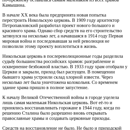
Камышина.
В начале XX века была предпринята новая попытка
перестроить Никольскую церковь. В 1909 году архитектор
Петропавловский разработал проект нового большого и
красивого храма. Однако сбор средств на его строительство
затянулся на несколько лет, а начавшаяся в 1914 году Первая
мировая война и последовавшая за ней революция не
позволили этому проекту воплотиться в жизнь.
Никольская церковь в послереволюционные годы разделила
судьбу большинства российских храмов: разграбление и
осквернение безбожной властью. В 1933 году храм отобрали у
Церкви и закрыли, приход был распущен. В помещении
бывшего храма устроили склад хлорной извести. Через
несколько лет была уничтожена колокольня. Со временем
здание храма пришло в полное запустение.
К началу Великой Отечественной войны в городе уцелела
лишь самая маленькая Никольская церковь. Вот её-то и
принялись восстанавливать горожане в 1944 году, когда по
решению Сталина было разрешено вновь открывать
православные храмы и создавать церковные приходы.
Средств на восстановление не было. Не было и приходской