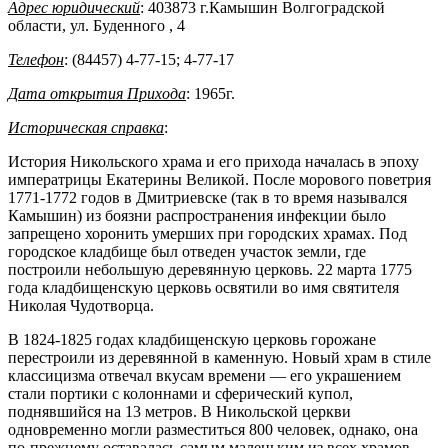
Адрес юридический
: 403873 г.Камышин Волгоградской
области, ул. Буденного , 4
Телефон
: (84457) 4-77-15; 4-77-17
Дата открытия Прихода
: 1965г.
Историческая справка
:
История Никольского храма и его прихода началась в эпоху
императрицы Екатерины Великой. После морового поветрия
1771-1772 годов в Дмитриевске (так в то время назывался
Камышин) из боязни распространения инфекции было
запрещено хоронить умерших при городских храмах. Под
городское кладбище был отведен участок земли, где
построили небольшую деревянную церковь. 22 марта 1775
года кладбищенскую церковь освятили во имя святителя
Николая Чудотворца.
В 1824-1825 годах кладбищенскую церковь горожане
перестроили из деревянной в каменную. Новый храм в стиле
классицизма отвечал вкусам времени — его украшением
стали портики с колоннами и сферический купол,
поднявшийся на 13 метров. В Никольской церкви
одновременно могли разместиться 800 человек, однако, она
по-прежнему оставалась самым маленьким из всех храмов