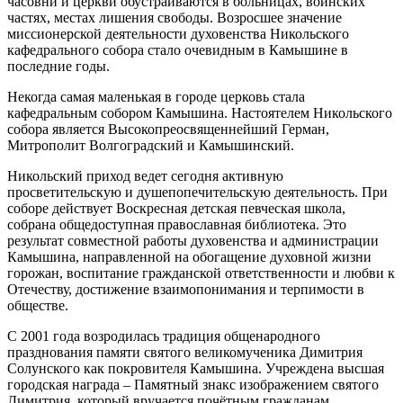
часовни и церкви обустраиваются в больницах, воинских
частях, местах лишения свободы. Возросшее значение
миссионерской деятельности духовенства Никольского
кафедрального собора стало очевидным в Камышине в
последние годы.
Некогда самая маленькая в городе церковь стала
кафедральным собором Камышина. Настоятелем Никольского
собора является Высокопреосвященнейший Герман,
Митрополит Волгоградский и Камышинский.
Никольский приход ведет сегодня активную
просветительскую и душепопечительскую деятельность. При
соборе действует Воскресная детская певческая школа,
собрана общедоступная православная библиотека. Это
результат совместной работы духовенства и администрации
Камышина, направленной на обогащение духовной жизни
горожан, воспитание гражданской ответственности и любви к
Отечеству, достижение взаимопонимания и терпимости в
обществе.
С 2001 года возродилась традиция общенародного
празднования памяти святого великомученика Димитрия
Солунского как покровителя Камышина. Учреждена высшая
городская награда – Памятный знакс изображением святого
Димитрия, который вручается почётным гражданам