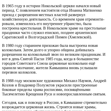
В 1965 году в истории Никольской церкви начался новый
период. С появлением настоятеля отца Иоанна Матвиенко
приход с разрешения местных властей развернул
хозяйственную деятельность. Со временем храм отремонти­
ровали, изменилось его внутреннее убранство, была
построена крестильная. В Никольском храме на престольные
праздники часто служил епископ, позднее архиепископ
Саратовский и Волгоградский Пимен (Хмелевской).
В 1980 году старанием прихожан была выстроена новая
колокольня. Затем долго и упорно община добивалась
разрешения на колокольный звон по великим праздникам. И
вот в день Святой Пасхи 1985 года, когда в большинстве
городов Советского Союза церковные колокольни ещё
хранили молчание, жители Камышина вновь услышали
перезвон колоколов.
В 1988 году московские художники Михаил Наумов, Андрей
Козлов и Владимир Полуэктов украсили пристроенные
боковые приделы храма росписями, посвящёнными
Тысячелетию Крещения Руси и новопрославленным святым.
Сегодня, как и повсюду в России, в Камышине стремительно
возрождается церковная жизнь. Строятся новые храмы,