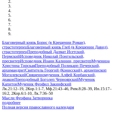
Благоверный князь Борис (в Крещении Роман),
страстотерпец
Благоверный князь Глеб (в Крещении Давид),
страстотерпец
Преподобный Далмат Исетский,
Пермский
Исповедник Николай Понгильский,
пресвитер
Исповедник Иоанн Калинин, пресвитер
Мученица
Христина Тирская
Преподобный Поликарп Печерский,
архимандрит
Святитель Георгий (Конисский), архиепископ
Могилевский
Священномученик Алфей Корбанский,
диакон
Преподобный Боголеп Черноярский
Мученик
Капитон
Мученик Феофил Закинфский
Лк.21:12–19, 2Кор.1:1-7, Мф.21:43–46, Рим.8:28–39, Ин.15:17–
16:2, 2Кор.6:1-10, Лк.7:36–50
Мысли Феофана Затворника
подробнее
Полная версия православного календаря