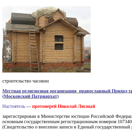
строительство часовни
Местная религиозная организация православный Приход хр
(Московский Патриархат)
Настоятель
—
протоиерей Николай Лисный
зарегистрирован в Министерстве юстиции Российской Федераци
основным государственным регистрационным номером 1073400
(Свидетельство о внесении записи в Единый государственный