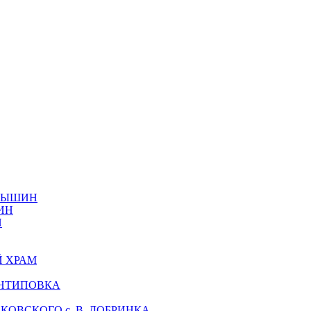
АМЫШИН
ИН
Н
Й ХРАМ
АНТИПОВКА
ОВСКОГО с. В. ДОБРИНКА