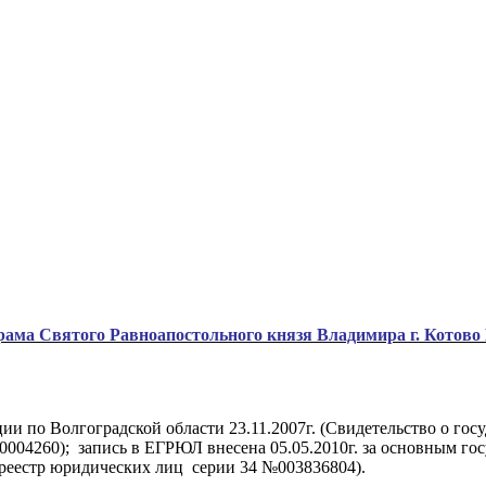
ама Святого Равноапостольного князя Владимира г. Котово
и по Волгоградской области 23.11.2007г. (Свидетельство о гос
004260); запись в ЕГРЮЛ внесена 05.05.2010г. за основным г
 реестр юридических лиц серии 34 №003836804).