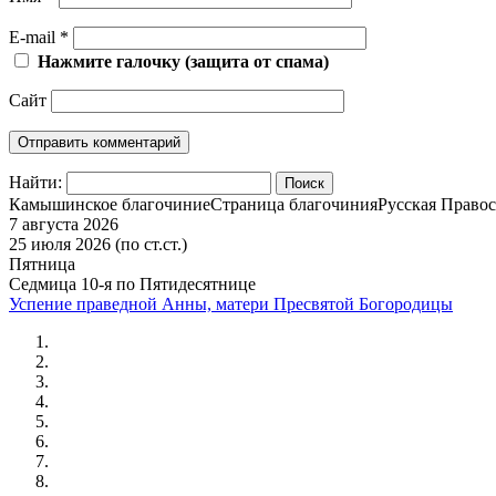
E-mail
*
Нажмите галочку (защита от спама)
Сайт
Найти:
Камышинское благочиние
Страница благочиния
Русская Правос
7 августа 2026
25 июля 2026 (по ст.ст.)
Пятница
Седмица 10-я по Пятидесятнице
Успение праведной Анны, матери Пресвятой Богородицы