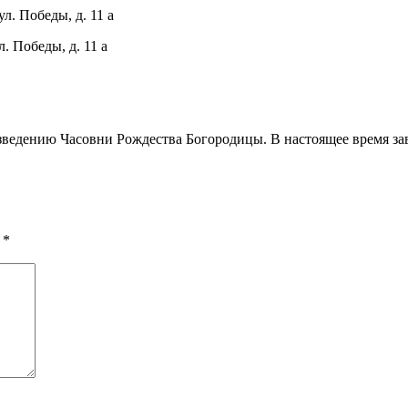
ул. Победы, д. 11 а
л. Победы, д. 11 а
возведению Часовни Рождества Богородицы. В настоящее время з
ы
*