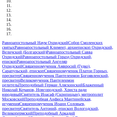
Равноапостольный Наум Охридский
Собор Смоленских
святых
Равноапостольный Климент, архиепископ Охридский,
Величский (Болгарский)
Равноапостольный Савва
Охридский
Равноапостольный Горазд Охридский,
епископ
Равноапостольный Ангеляр
Охридский
Священномученик Амвросий (Гудко),
Сарапульский, епископ
Священномученик Платон Горных,
пресвитер
Священномученик Пантелеимон Богоявленский,
пресвитер
Великомученик Пантелеимон
целитель
Преподобный Герман Аляскинский
Блаженный
Николай Кочанов, Новгородский, Христа ради
юродивый
Святитель Иоасаф (Скрипицын), митрополит
Московский
Преподобная Анфиса Мантинейская,
игумения
Священномученик Иоанн Соловьев,
пресвитер
Святитель Антоний, епископ Вологодский,
Великопермский
Преподобный Аркадий