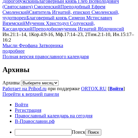
Дорогобужский
Благоверный князь Глеб Всеволодович
(Святославич) Смоленский
Преподобный Ефрем
Смоленский
Святитель Игнатий, епископ Смоленский,
чудотворец
Благоверный князь Симеон Мстиславич
Вяземский
Мученик Христодул Солунский,
Кассандрский
Преподобномученик Игнатий Яблочинсий
Ин.21:1–14, 1Кор.4:9-16, Мф.17:14–23, 2Тим.2:1-10, Ин.15:17–
16:2
Мысли Феофана Затворника
подробнее
Полная версия православного календаря
Архивы
Архивы
Работает на Prihod.ru
при поддержке
ORTOX.RU
[
Войти
]
Перейти к верхней панели
Войти
Регистрация
Православный календарь на сегодня
В-Православии.рф
Поиск