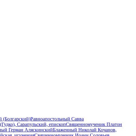
 (Болгарский)
Равноапостольный Савва
Гудко), Сарапульский, епископ
Священномученик Платон
ный Герман Аляскинский
Блаженный Николай Кочанов,
йская, игумения
Священномученик Иоанн Соловьев,