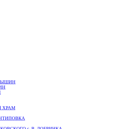
АМЫШИН
ИН
Н
Й ХРАМ
АНТИПОВКА
ОВСКОГО с. В. ДОБРИНКА