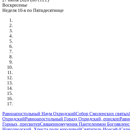
Воскресенье
Неделя 10-я по Пятидесятнице
Равноапостольный Наум Охридский
Собор Смоленских святых
Охридский
Равноапостольный Горазд Охридский, епископ
Равн
Горных, пресвитер
Священномученик Пантелеимон Богоявленск
Новгородский, Христа ради юродивый
Святитель Иоасаф (Скр