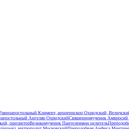
Равноапостольный Климент, архиепископ Охридский, Величский
оапостольный Ангеляр Охридский
Священномученик Амвросий (
ий, пресвитер
Великомученик Пантелеимон целитель
Преподоб
ипицын), митрополит Московский
Преподобная Анфиса Мантине