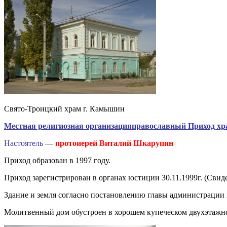
Свято-Троицкий храм г. Камышин
Местная религиозная организация
православный Приход хр
Настоятель
—
протоиерей Виталий Шкарупин
Приход образован в 1997 году.
Приход зарегистрирован в органах юстиции 30.11.1999г. (Сви
Здание и земля согласно постановлению главы администрации 
Молитвенный дом обустроен в хорошем купеческом двухэтажн