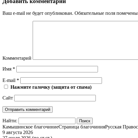
Добавить комментарий
Ваш e-mail не будет опубликован.
Обязательные поля помечен
Комментарий
Имя
*
E-mail
*
Нажмите галочку (защита от спама)
Сайт
Найти:
Камышинское благочиние
Страница благочиния
Русская Правос
9 августа 2026
27 июля 2026 (по ст.ст.)